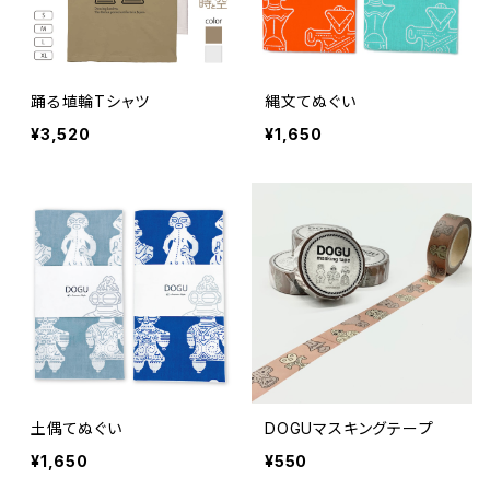
踊る埴輪Tシャツ
縄文てぬぐい
¥3,520
¥1,650
土偶てぬぐい
DOGUマスキングテープ
¥1,650
¥550