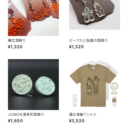
縄文耳飾り
ビーナスと仮面の耳飾り
¥1,320
¥1,320
JOMON滑車形耳飾り
踊る埴輪Tシャツ
¥1,650
¥3,520