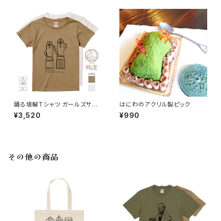
踊る埴輪Tシャツ ガールズサイ
はにわのアクリル製ピック
ズ
¥3,520
¥990
その他の商品