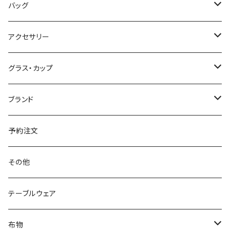
半袖Tシャツ
パーカー
メモ帳、ノート
バッグ
長袖Tシャツ
一筆箋
エプロン
クリアファイル
布バッグ
アクセサリー
半袖Tシャツ：ガールズサイズ
御朱印帳
マルシェバッグ
ロングスリーブTシャツ
マスキングテープ
ポーチ
バッジ・ピンズ
グラス・カップ
野帳
サコッシュ
ピンズ
ポロシャツ
ステッカー
パッカブルバッグ
ピアス・イヤリング
ボトル
ブランド
トートバッグ
バッジ
スウェット
チャーム
カップ
Jomonian Styles
予約注文
巾着
ブローチ
マグカップ
ベビーウェア
どろなわ工房
その他
ベイビービブ(よだれかけ)
ネクタイ
星降る中部高地の縄文世界
テーブルウェア
キッズウェア
ろまん研究所（松本ジュンイチロー）
布物