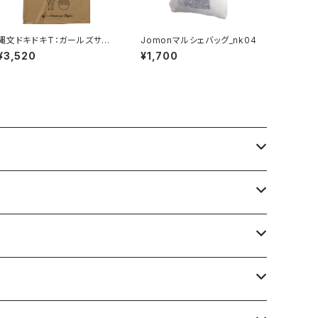
縄文ドキドキT：ガールズサイ
Jomonマルシェバッグ_nk04
ズ
¥3,520
¥1,700