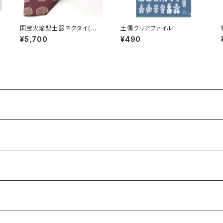
国宝火焔型土器ネクタイ(ペ
土偶クリアファイル
イズリー)_ys04
¥5,700
¥490