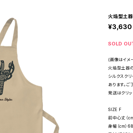
火焔型土器
¥3,630
SOLD OU
(画像はイメ
火焔型土器の
シルクスクリ
あります。ご
発送はクリッ
SIZE F
前中心丈（cm
身幅（cm）6