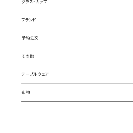
マルシェバッグ
ロングスリーブTシャツ
マスキングテープ
ポーチ
バッジ・ピンズ
グラス・カップ
野帳
サコッシュ
ピンズ
ポロシャツ
ステッカー
パッカブルバッグ
ピアス・イヤリング
ボトル
ブランド
トートバッグ
バッジ
スウェット
チャーム
カップ
Jomonian Styles
予約注文
巾着
ブローチ
マグカップ
ベビーウェア
どろなわ工房
その他
ベイビービブ(よだれかけ)
ネクタイ
星降る中部高地の縄文世界
テーブルウェア
キッズウェア
ろまん研究所（松本ジュンイチロー）
布物
トヨカワイラスト研究室(トヨカワチエ)
てぬぐい
吉澤織物
メガネクロス