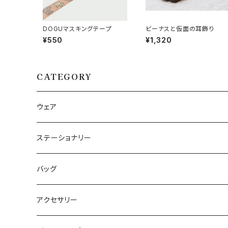
DOGUマスキングテープ
ビーナスと仮面の耳飾り
¥550
¥1,320
CATEGORY
ウェア
Tシャツ
ステーショナリー
半袖Tシャツ
パーカー
メモ帳、ノート
バッグ
長袖Tシャツ
一筆箋
エプロン
クリアファイル
布バッグ
アクセサリー
半袖Tシャツ：ガールズサイズ
御朱印帳