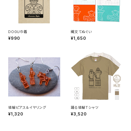
DOGU巾着
縄文てぬぐい
¥990
¥1,650
埴輪ピアス＆イヤリング
踊る埴輪Tシャツ
¥1,320
¥3,520