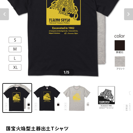
1
/5
国宝火焔型土器出土Tシャツ