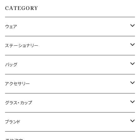
CATEGORY
ウェア
Tシャツ
ステーショナリー
半袖Tシャツ
パーカー
メモ帳、ノート
バッグ
長袖Tシャツ
一筆箋
エプロン
クリアファイル
布バッグ
アクセサリー
半袖Tシャツ：ガールズサイズ
御朱印帳
マルシェバッグ
ロングスリーブTシャツ
マスキングテープ
ポーチ
バッジ・ピンズ
グラス・カップ
野帳
サコッシュ
ピンズ
ポロシャツ
ステッカー
パッカブルバッグ
ピアス・イヤリング
ボトル
ブランド
トートバッグ
バッジ