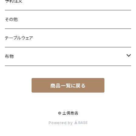
スウェット
チャーム
カップ
Jomonian Styles
予約注文
巾着
ブローチ
マグカップ
ベビーウェア
どろなわ工房
その他
ベイビービブ(よだれかけ)
ネクタイ
星降る中部高地の縄文世界
テーブルウェア
キッズウェア
ろまん研究所（松本ジュンイチロー）
布物
トヨカワイラスト研究室(トヨカワチエ)
てぬぐい
商品一覧に戻る
吉澤織物
メガネクロス
時と空
© 土偶商店
Powered by